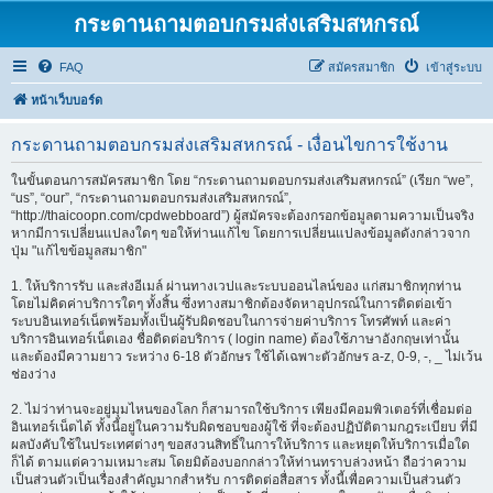
กระดานถามตอบกรมส่งเสริมสหกรณ์
FAQ
สมัครสมาชิก
เข้าสู่ระบบ
หน้าเว็บบอร์ด
กระดานถามตอบกรมส่งเสริมสหกรณ์ - เงื่อนไขการใช้งาน
ในขั้นตอนการสมัครสมาชิก โดย “กระดานถามตอบกรมส่งเสริมสหกรณ์” (เรียก “we”,
“us”, “our”, “กระดานถามตอบกรมส่งเสริมสหกรณ์”,
“http://thaicoopn.com/cpdwebboard”) ผู้สมัครจะต้องกรอกข้อมูลตามความเป็นจริง
หากมีการเปลี่ยนแปลงใดๆ ขอให้ท่านแก้ไข โดยการเปลี่ยนแปลงข้อมูลดังกล่าวจาก
ปุ่ม "แก้ไขข้อมูลสมาชิก"
1. ให้บริการรับ และส่งอีเมล์ ผ่านทางเวปและระบบออนไลน์ของ แก่สมาชิกทุกท่าน
โดยไม่คิดค่าบริการใดๆ ทั้งสิ้น ซึ่งทางสมาชิกต้องจัดหาอุปกรณ์ในการติดต่อเข้า
ระบบอินเทอร์เน็ตพร้อมทั้งเป็นผู้รับผิดชอบในการจ่ายค่าบริการ โทรศัพท์ และค่า
บริการอินเทอร์เน็ตเอง ชื่อติดต่อบริการ ( login name) ต้องใช้ภาษาอังกฤษเท่านั้น
และต้องมีความยาว ระหว่าง 6-18 ตัวอักษร ใช้ได้เฉพาะตัวอักษร a-z, 0-9, -, _ ไม่เว้น
ช่องว่าง
2. ไม่ว่าท่านจะอยู่มุมไหนของโลก ก็สามารถใช้บริการ เพียงมีคอมพิวเตอร์ที่เชื่อมต่อ
อินเทอร์เน็ตได้ ทั้งนี้อยู่ในความรับผิดชอบของผู้ใช้ ที่จะต้องปฏิบัติตามกฎระเบียบ ที่มี
ผลบังคับใช้ในประเทศต่างๆ ขอสงวนสิทธิ์ในการให้บริการ และหยุดให้บริการเมื่อใด
ก็ได้ ตามแต่ความเหมาะสม โดยมิต้องบอกกล่าวให้ท่านทราบล่วงหน้า ถือว่าความ
เป็นส่วนตัวเป็นเรื่องสำคัญมากสำหรับ การติดต่อสื่อสาร ทั้งนี้เพื่อความเป็นส่วนตัว