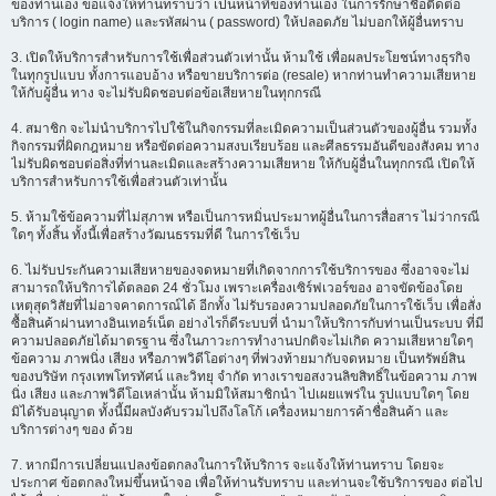
ของท่านเอง ขอแจ้งให้ท่านทราบว่า เป็นหน้าที่ของท่านเอง ในการรักษาชื่อติดต่อ
บริการ ( login name) และรหัสผ่าน ( password) ให้ปลอดภัย ไม่บอกให้ผู้อื่นทราบ
3. เปิดให้บริการสำหรับการใช้เพื่อส่วนตัวเท่านั้น ห้ามใช้ เพื่อผลประโยชน์ทางธุรกิจ
ในทุกรูปแบบ ทั้งการแอบอ้าง หรือขายบริการต่อ (resale) หากท่านทำความเสียหาย
ให้กับผู้อื่น ทาง จะไม่รับผิดชอบต่อข้อเสียหายในทุกกรณี
4. สมาชิก จะไม่นำบริการไปใช้ในกิจกรรมที่ละเมิดความเป็นส่วนตัวของผู้อื่น รวมทั้ง
กิจกรรมที่ผิดกฎหมาย หรือขัดต่อความสงบเรียบร้อย และศีลธรรมอันดีของสังคม ทาง
ไม่รับผิดชอบต่อสิ่งที่ท่านละเมิดและสร้างความเสียหาย ให้กับผู้อื่นในทุกกรณี เปิดให้
บริการสำหรับการใช้เพื่อส่วนตัวเท่านั้น
5. ห้ามใช้ข้อความที่ไม่สุภาพ หรือเป็นการหมิ่นประมาทผู้อื่นในการสื่อสาร ไม่ว่ากรณี
ใดๆ ทั้งสิ้น ทั้งนี้เพื่อสร้างวัฒนธรรมที่ดี ในการใช้เว็บ
6. ไม่รับประกันความเสียหายของจดหมายที่เกิดจากการใช้บริการของ ซึ่งอาจจะไม่
สามารถให้บริการได้ตลอด 24 ชั่วโมง เพราะเครื่องเซิร์ฟเวอร์ของ อาจขัดข้องโดย
เหตุสุดวิสัยที่ไม่อาจคาดการณ์ได้ อีกทั้ง ไม่รับรองความปลอดภัยในการใช้เว็บ เพื่อสั่ง
ซื้อสินค้าผ่านทางอินเทอร์เน็ต อย่างไรก็ดีระบบที่ นำมาให้บริการกับท่านเป็นระบบ ที่มี
ความปลอดภัยได้มาตรฐาน ซึ่งในภาวะการทำงานปกติจะไม่เกิด ความเสียหายใดๆ
ข้อความ ภาพนิ่ง เสียง หรือภาพวิดีโอต่างๆ ที่พ่วงท้ายมากับจดหมาย เป็นทรัพย์สิน
ของบริษัท กรุงเทพโทรทัศน์ และวิทยุ จำกัด ทางเราขอสงวนลิขสิทธิ์ในข้อความ ภาพ
นิ่ง เสียง และภาพวิดีโอเหล่านั้น ห้ามมิให้สมาชิกนำ ไปเผยแพร่ใน รูปแบบใดๆ โดย
มิได้รับอนุญาต ทั้งนี้มีผลบังคับรวมไปถึงโลโก้ เครื่องหมายการค้าชื่อสินค้า และ
บริการต่างๆ ของ ด้วย
7. หากมีการเปลี่ยนแปลงข้อตกลงในการให้บริการ จะแจ้งให้ท่านทราบ โดยจะ
ประกาศ ข้อตกลงใหม่ขึ้นหน้าจอ เพื่อให้ท่านรับทราบ และท่านจะใช้บริการของ ต่อไป