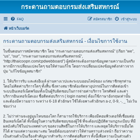
กระดานถามตอบกรมส่งเสริมสหกรณ์
FAQ
สมัครสมาชิก
เข้าสู่ระบบ
หน้าเว็บบอร์ด
กระดานถามตอบกรมส่งเสริมสหกรณ์ - เงื่อนไขการใช้งาน
ในขั้นตอนการสมัครสมาชิก โดย “กระดานถามตอบกรมส่งเสริมสหกรณ์” (เรียก “we”,
“us”, “our”, “กระดานถามตอบกรมส่งเสริมสหกรณ์”,
“http://thaicoopn.com/cpdwebboard”) ผู้สมัครจะต้องกรอกข้อมูลตามความเป็นจริง
หากมีการเปลี่ยนแปลงใดๆ ขอให้ท่านแก้ไข โดยการเปลี่ยนแปลงข้อมูลดังกล่าวจาก
ปุ่ม "แก้ไขข้อมูลสมาชิก"
1. ให้บริการรับ และส่งอีเมล์ ผ่านทางเวปและระบบออนไลน์ของ แก่สมาชิกทุกท่าน
โดยไม่คิดค่าบริการใดๆ ทั้งสิ้น ซึ่งทางสมาชิกต้องจัดหาอุปกรณ์ในการติดต่อเข้า
ระบบอินเทอร์เน็ตพร้อมทั้งเป็นผู้รับผิดชอบในการจ่ายค่าบริการ โทรศัพท์ และค่า
บริการอินเทอร์เน็ตเอง ชื่อติดต่อบริการ ( login name) ต้องใช้ภาษาอังกฤษเท่านั้น
และต้องมีความยาว ระหว่าง 6-18 ตัวอักษร ใช้ได้เฉพาะตัวอักษร a-z, 0-9, -, _ ไม่เว้น
ช่องว่าง
2. ไม่ว่าท่านจะอยู่มุมไหนของโลก ก็สามารถใช้บริการ เพียงมีคอมพิวเตอร์ที่เชื่อมต่อ
อินเทอร์เน็ตได้ ทั้งนี้อยู่ในความรับผิดชอบของผู้ใช้ ที่จะต้องปฏิบัติตามกฎระเบียบ ที่มี
ผลบังคับใช้ในประเทศต่างๆ ขอสงวนสิทธิ์ในการให้บริการ และหยุดให้บริการเมื่อใด
ก็ได้ ตามแต่ความเหมาะสม โดยมิต้องบอกกล่าวให้ท่านทราบล่วงหน้า ถือว่าความ
เป็นส่วนตัวเป็นเรื่องสำคัญมากสำหรับ การติดต่อสื่อสาร ทั้งนี้เพื่อความเป็นส่วนตัว