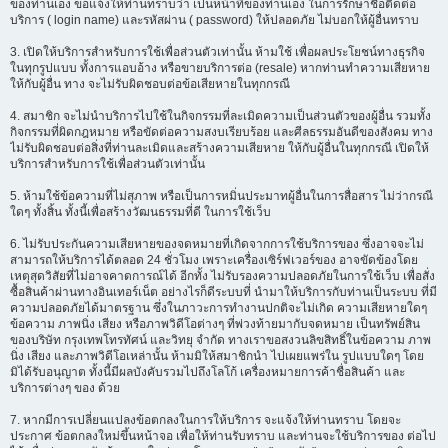
ของท่านเอง ขอแจ้งให้ท่านทราบว่า เป็นหน้าที่ของท่านเอง ในการรักษาชื่อติดต่อ
บริการ ( login name) และรหัสผ่าน ( password) ให้ปลอดภัย ไม่บอกให้ผู้อื่นทราบ
3. เปิดให้บริการสำหรับการใช้เพื่อส่วนตัวเท่านั้น ห้ามใช้ เพื่อผลประโยชน์ทางธุรกิจ
ในทุกรูปแบบ ทั้งการแอบอ้าง หรือขายบริการต่อ (resale) หากท่านทำความเสียหาย
ให้กับผู้อื่น ทาง จะไม่รับผิดชอบต่อข้อเสียหายในทุกกรณี
4. สมาชิก จะไม่นำบริการไปใช้ในกิจกรรมที่ละเมิดความเป็นส่วนตัวของผู้อื่น รวมทั้ง
กิจกรรมที่ผิดกฎหมาย หรือขัดต่อความสงบเรียบร้อย และศีลธรรมอันดีของสังคม ทาง
ไม่รับผิดชอบต่อสิ่งที่ท่านละเมิดและสร้างความเสียหาย ให้กับผู้อื่นในทุกกรณี เปิดให้
บริการสำหรับการใช้เพื่อส่วนตัวเท่านั้น
5. ห้ามใช้ข้อความที่ไม่สุภาพ หรือเป็นการหมิ่นประมาทผู้อื่นในการสื่อสาร ไม่ว่ากรณี
ใดๆ ทั้งสิ้น ทั้งนี้เพื่อสร้างวัฒนธรรมที่ดี ในการใช้เว็บ
6. ไม่รับประกันความเสียหายของจดหมายที่เกิดจากการใช้บริการของ ซึ่งอาจจะไม่
สามารถให้บริการได้ตลอด 24 ชั่วโมง เพราะเครื่องเซิร์ฟเวอร์ของ อาจขัดข้องโดย
เหตุสุดวิสัยที่ไม่อาจคาดการณ์ได้ อีกทั้ง ไม่รับรองความปลอดภัยในการใช้เว็บ เพื่อสั่ง
ซื้อสินค้าผ่านทางอินเทอร์เน็ต อย่างไรก็ดีระบบที่ นำมาให้บริการกับท่านเป็นระบบ ที่มี
ความปลอดภัยได้มาตรฐาน ซึ่งในภาวะการทำงานปกติจะไม่เกิด ความเสียหายใดๆ
ข้อความ ภาพนิ่ง เสียง หรือภาพวิดีโอต่างๆ ที่พ่วงท้ายมากับจดหมาย เป็นทรัพย์สิน
ของบริษัท กรุงเทพโทรทัศน์ และวิทยุ จำกัด ทางเราขอสงวนลิขสิทธิ์ในข้อความ ภาพ
นิ่ง เสียง และภาพวิดีโอเหล่านั้น ห้ามมิให้สมาชิกนำ ไปเผยแพร่ใน รูปแบบใดๆ โดย
มิได้รับอนุญาต ทั้งนี้มีผลบังคับรวมไปถึงโลโก้ เครื่องหมายการค้าชื่อสินค้า และ
บริการต่างๆ ของ ด้วย
7. หากมีการเปลี่ยนแปลงข้อตกลงในการให้บริการ จะแจ้งให้ท่านทราบ โดยจะ
ประกาศ ข้อตกลงใหม่ขึ้นหน้าจอ เพื่อให้ท่านรับทราบ และท่านจะใช้บริการของ ต่อไป