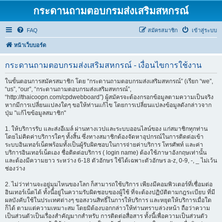
กระดานถามตอบกรมส่งเสริมสหกรณ์
FAQ
สมัครสมาชิก
เข้าสู่ระบบ
หน้าเว็บบอร์ด
กระดานถามตอบกรมส่งเสริมสหกรณ์ - เงื่อนไขการใช้งาน
ในขั้นตอนการสมัครสมาชิก โดย “กระดานถามตอบกรมส่งเสริมสหกรณ์” (เรียก “we”,
“us”, “our”, “กระดานถามตอบกรมส่งเสริมสหกรณ์”,
“http://thaicoopn.com/cpdwebboard”) ผู้สมัครจะต้องกรอกข้อมูลตามความเป็นจริง
หากมีการเปลี่ยนแปลงใดๆ ขอให้ท่านแก้ไข โดยการเปลี่ยนแปลงข้อมูลดังกล่าวจาก
ปุ่ม "แก้ไขข้อมูลสมาชิก"
1. ให้บริการรับ และส่งอีเมล์ ผ่านทางเวปและระบบออนไลน์ของ แก่สมาชิกทุกท่าน
โดยไม่คิดค่าบริการใดๆ ทั้งสิ้น ซึ่งทางสมาชิกต้องจัดหาอุปกรณ์ในการติดต่อเข้า
ระบบอินเทอร์เน็ตพร้อมทั้งเป็นผู้รับผิดชอบในการจ่ายค่าบริการ โทรศัพท์ และค่า
บริการอินเทอร์เน็ตเอง ชื่อติดต่อบริการ ( login name) ต้องใช้ภาษาอังกฤษเท่านั้น
และต้องมีความยาว ระหว่าง 6-18 ตัวอักษร ใช้ได้เฉพาะตัวอักษร a-z, 0-9, -, _ ไม่เว้น
ช่องว่าง
2. ไม่ว่าท่านจะอยู่มุมไหนของโลก ก็สามารถใช้บริการ เพียงมีคอมพิวเตอร์ที่เชื่อมต่อ
อินเทอร์เน็ตได้ ทั้งนี้อยู่ในความรับผิดชอบของผู้ใช้ ที่จะต้องปฏิบัติตามกฎระเบียบ ที่มี
ผลบังคับใช้ในประเทศต่างๆ ขอสงวนสิทธิ์ในการให้บริการ และหยุดให้บริการเมื่อใด
ก็ได้ ตามแต่ความเหมาะสม โดยมิต้องบอกกล่าวให้ท่านทราบล่วงหน้า ถือว่าความ
เป็นส่วนตัวเป็นเรื่องสำคัญมากสำหรับ การติดต่อสื่อสาร ทั้งนี้เพื่อความเป็นส่วนตัว