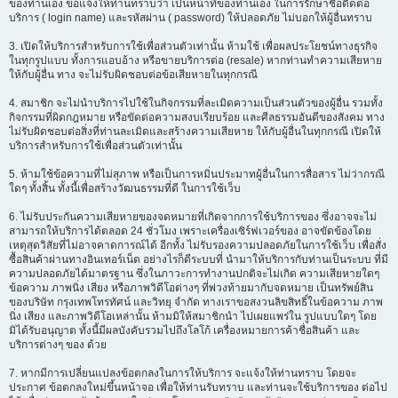
ของท่านเอง ขอแจ้งให้ท่านทราบว่า เป็นหน้าที่ของท่านเอง ในการรักษาชื่อติดต่อ
บริการ ( login name) และรหัสผ่าน ( password) ให้ปลอดภัย ไม่บอกให้ผู้อื่นทราบ
3. เปิดให้บริการสำหรับการใช้เพื่อส่วนตัวเท่านั้น ห้ามใช้ เพื่อผลประโยชน์ทางธุรกิจ
ในทุกรูปแบบ ทั้งการแอบอ้าง หรือขายบริการต่อ (resale) หากท่านทำความเสียหาย
ให้กับผู้อื่น ทาง จะไม่รับผิดชอบต่อข้อเสียหายในทุกกรณี
4. สมาชิก จะไม่นำบริการไปใช้ในกิจกรรมที่ละเมิดความเป็นส่วนตัวของผู้อื่น รวมทั้ง
กิจกรรมที่ผิดกฎหมาย หรือขัดต่อความสงบเรียบร้อย และศีลธรรมอันดีของสังคม ทาง
ไม่รับผิดชอบต่อสิ่งที่ท่านละเมิดและสร้างความเสียหาย ให้กับผู้อื่นในทุกกรณี เปิดให้
บริการสำหรับการใช้เพื่อส่วนตัวเท่านั้น
5. ห้ามใช้ข้อความที่ไม่สุภาพ หรือเป็นการหมิ่นประมาทผู้อื่นในการสื่อสาร ไม่ว่ากรณี
ใดๆ ทั้งสิ้น ทั้งนี้เพื่อสร้างวัฒนธรรมที่ดี ในการใช้เว็บ
6. ไม่รับประกันความเสียหายของจดหมายที่เกิดจากการใช้บริการของ ซึ่งอาจจะไม่
สามารถให้บริการได้ตลอด 24 ชั่วโมง เพราะเครื่องเซิร์ฟเวอร์ของ อาจขัดข้องโดย
เหตุสุดวิสัยที่ไม่อาจคาดการณ์ได้ อีกทั้ง ไม่รับรองความปลอดภัยในการใช้เว็บ เพื่อสั่ง
ซื้อสินค้าผ่านทางอินเทอร์เน็ต อย่างไรก็ดีระบบที่ นำมาให้บริการกับท่านเป็นระบบ ที่มี
ความปลอดภัยได้มาตรฐาน ซึ่งในภาวะการทำงานปกติจะไม่เกิด ความเสียหายใดๆ
ข้อความ ภาพนิ่ง เสียง หรือภาพวิดีโอต่างๆ ที่พ่วงท้ายมากับจดหมาย เป็นทรัพย์สิน
ของบริษัท กรุงเทพโทรทัศน์ และวิทยุ จำกัด ทางเราขอสงวนลิขสิทธิ์ในข้อความ ภาพ
นิ่ง เสียง และภาพวิดีโอเหล่านั้น ห้ามมิให้สมาชิกนำ ไปเผยแพร่ใน รูปแบบใดๆ โดย
มิได้รับอนุญาต ทั้งนี้มีผลบังคับรวมไปถึงโลโก้ เครื่องหมายการค้าชื่อสินค้า และ
บริการต่างๆ ของ ด้วย
7. หากมีการเปลี่ยนแปลงข้อตกลงในการให้บริการ จะแจ้งให้ท่านทราบ โดยจะ
ประกาศ ข้อตกลงใหม่ขึ้นหน้าจอ เพื่อให้ท่านรับทราบ และท่านจะใช้บริการของ ต่อไป