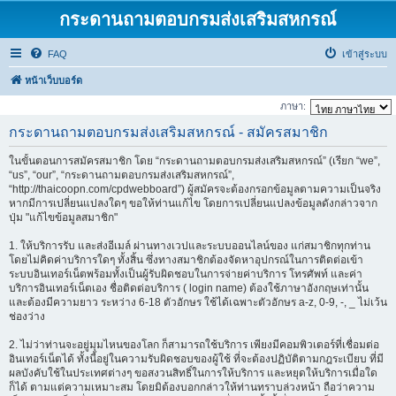
กระดานถามตอบกรมส่งเสริมสหกรณ์
FAQ
เข้าสู่ระบบ
หน้าเว็บบอร์ด
ภาษา:
กระดานถามตอบกรมส่งเสริมสหกรณ์ - สมัครสมาชิก
ในขั้นตอนการสมัครสมาชิก โดย “กระดานถามตอบกรมส่งเสริมสหกรณ์” (เรียก “we”,
“us”, “our”, “กระดานถามตอบกรมส่งเสริมสหกรณ์”,
“http://thaicoopn.com/cpdwebboard”) ผู้สมัครจะต้องกรอกข้อมูลตามความเป็นจริง
หากมีการเปลี่ยนแปลงใดๆ ขอให้ท่านแก้ไข โดยการเปลี่ยนแปลงข้อมูลดังกล่าวจาก
ปุ่ม "แก้ไขข้อมูลสมาชิก"
1. ให้บริการรับ และส่งอีเมล์ ผ่านทางเวปและระบบออนไลน์ของ แก่สมาชิกทุกท่าน
โดยไม่คิดค่าบริการใดๆ ทั้งสิ้น ซึ่งทางสมาชิกต้องจัดหาอุปกรณ์ในการติดต่อเข้า
ระบบอินเทอร์เน็ตพร้อมทั้งเป็นผู้รับผิดชอบในการจ่ายค่าบริการ โทรศัพท์ และค่า
บริการอินเทอร์เน็ตเอง ชื่อติดต่อบริการ ( login name) ต้องใช้ภาษาอังกฤษเท่านั้น
และต้องมีความยาว ระหว่าง 6-18 ตัวอักษร ใช้ได้เฉพาะตัวอักษร a-z, 0-9, -, _ ไม่เว้น
ช่องว่าง
2. ไม่ว่าท่านจะอยู่มุมไหนของโลก ก็สามารถใช้บริการ เพียงมีคอมพิวเตอร์ที่เชื่อมต่อ
อินเทอร์เน็ตได้ ทั้งนี้อยู่ในความรับผิดชอบของผู้ใช้ ที่จะต้องปฏิบัติตามกฎระเบียบ ที่มี
ผลบังคับใช้ในประเทศต่างๆ ขอสงวนสิทธิ์ในการให้บริการ และหยุดให้บริการเมื่อใด
ก็ได้ ตามแต่ความเหมาะสม โดยมิต้องบอกกล่าวให้ท่านทราบล่วงหน้า ถือว่าความ