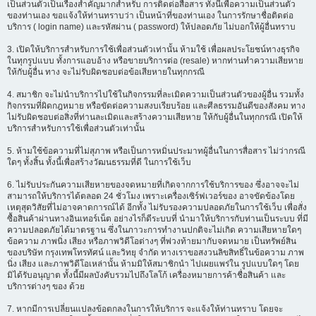
เป็นส่วนตัวเป็นเรื่องสำคัญมากสำหรับ การติดต่อสื่อสาร ทั้งนี้เพื่อความเป็นส่วนตัว
ของท่านเอง ขอแจ้งให้ท่านทราบว่า เป็นหน้าที่ของท่านเอง ในการรักษาชื่อติดต่อ
บริการ ( login name) และรหัสผ่าน ( password) ให้ปลอดภัย ไม่บอกให้ผู้อื่นทราบ
3. เปิดให้บริการสำหรับการใช้เพื่อส่วนตัวเท่านั้น ห้ามใช้ เพื่อผลประโยชน์ทางธุรกิจ
ในทุกรูปแบบ ทั้งการแอบอ้าง หรือขายบริการต่อ (resale) หากท่านทำความเสียหาย
ให้กับผู้อื่น ทาง จะไม่รับผิดชอบต่อข้อเสียหายในทุกกรณี
4. สมาชิก จะไม่นำบริการไปใช้ในกิจกรรมที่ละเมิดความเป็นส่วนตัวของผู้อื่น รวมทั้ง
กิจกรรมที่ผิดกฎหมาย หรือขัดต่อความสงบเรียบร้อย และศีลธรรมอันดีของสังคม ทาง
ไม่รับผิดชอบต่อสิ่งที่ท่านละเมิดและสร้างความเสียหาย ให้กับผู้อื่นในทุกกรณี เปิดให้
บริการสำหรับการใช้เพื่อส่วนตัวเท่านั้น
5. ห้ามใช้ข้อความที่ไม่สุภาพ หรือเป็นการหมิ่นประมาทผู้อื่นในการสื่อสาร ไม่ว่ากรณี
ใดๆ ทั้งสิ้น ทั้งนี้เพื่อสร้างวัฒนธรรมที่ดี ในการใช้เว็บ
6. ไม่รับประกันความเสียหายของจดหมายที่เกิดจากการใช้บริการของ ซึ่งอาจจะไม่
สามารถให้บริการได้ตลอด 24 ชั่วโมง เพราะเครื่องเซิร์ฟเวอร์ของ อาจขัดข้องโดย
เหตุสุดวิสัยที่ไม่อาจคาดการณ์ได้ อีกทั้ง ไม่รับรองความปลอดภัยในการใช้เว็บ เพื่อสั่ง
ซื้อสินค้าผ่านทางอินเทอร์เน็ต อย่างไรก็ดีระบบที่ นำมาให้บริการกับท่านเป็นระบบ ที่มี
ความปลอดภัยได้มาตรฐาน ซึ่งในภาวะการทำงานปกติจะไม่เกิด ความเสียหายใดๆ
ข้อความ ภาพนิ่ง เสียง หรือภาพวิดีโอต่างๆ ที่พ่วงท้ายมากับจดหมาย เป็นทรัพย์สิน
ของบริษัท กรุงเทพโทรทัศน์ และวิทยุ จำกัด ทางเราขอสงวนลิขสิทธิ์ในข้อความ ภาพ
นิ่ง เสียง และภาพวิดีโอเหล่านั้น ห้ามมิให้สมาชิกนำ ไปเผยแพร่ใน รูปแบบใดๆ โดย
มิได้รับอนุญาต ทั้งนี้มีผลบังคับรวมไปถึงโลโก้ เครื่องหมายการค้าชื่อสินค้า และ
บริการต่างๆ ของ ด้วย
7. หากมีการเปลี่ยนแปลงข้อตกลงในการให้บริการ จะแจ้งให้ท่านทราบ โดยจะ