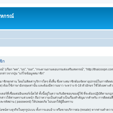
สหกรณ์
ชิก
(เรียก “we”, “us”, “our”, “กระดานถามตอบกรมส่งเสริมสหกรณ์”, “http://thaicoopn.c
กล่าวจากปุ่ม "แก้ไขข้อมูลสมาชิก"
ชิกทุกท่าน โดยไม่คิดค่าบริการใดๆ ทั้งสิ้น ซึ่งทางสมาชิกต้องจัดหาอุปกรณ์ในการติดต่อเ
e) ต้องใช้ภาษาอังกฤษเท่านั้น และต้องมีความยาว ระหว่าง 6-18 ตัวอักษร ใช้ได้เฉพาะตัวอัก
อร์ที่เชื่อมต่ออินเทอร์เน็ตได้ ทั้งนี้อยู่ในความรับผิดชอบของผู้ใช้ ที่จะต้องปฏิบัติตาม
าวให้ท่านทราบล่วงหน้า ถือว่าความเป็นส่วนตัวเป็นเรื่องสำคัญมากสำหรับ การติดต่อสื่อ
และรหัสผ่าน ( password) ให้ปลอดภัย ไม่บอกให้ผู้อื่นทราบ
ลประโยชน์ทางธุรกิจในทุกรูปแบบ ทั้งการแอบอ้าง หรือขายบริการต่อ (resale) หากท่านทำความ