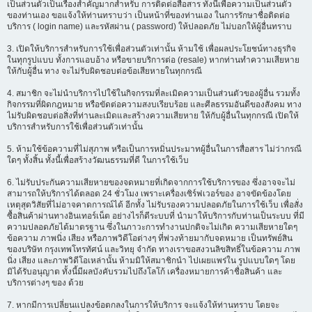
เป็นส่วนตัวเป็นเรื่องสำคัญมากสำหรับ การติดต่อสื่อสาร ทั้งนี้เพื่อความเป็นส่วนตัว
ของท่านเอง ขอแจ้งให้ท่านทราบว่า เป็นหน้าที่ของท่านเอง ในการรักษาชื่อติดต่อ
บริการ ( login name) และรหัสผ่าน ( password) ให้ปลอดภัย ไม่บอกให้ผู้อื่นทราบ
3. เปิดให้บริการสำหรับการใช้เพื่อส่วนตัวเท่านั้น ห้ามใช้ เพื่อผลประโยชน์ทางธุรกิจ
ในทุกรูปแบบ ทั้งการแอบอ้าง หรือขายบริการต่อ (resale) หากท่านทำความเสียหาย
ให้กับผู้อื่น ทาง จะไม่รับผิดชอบต่อข้อเสียหายในทุกกรณี
4. สมาชิก จะไม่นำบริการไปใช้ในกิจกรรมที่ละเมิดความเป็นส่วนตัวของผู้อื่น รวมทั้ง
กิจกรรมที่ผิดกฎหมาย หรือขัดต่อความสงบเรียบร้อย และศีลธรรมอันดีของสังคม ทาง
ไม่รับผิดชอบต่อสิ่งที่ท่านละเมิดและสร้างความเสียหาย ให้กับผู้อื่นในทุกกรณี เปิดให้
บริการสำหรับการใช้เพื่อส่วนตัวเท่านั้น
5. ห้ามใช้ข้อความที่ไม่สุภาพ หรือเป็นการหมิ่นประมาทผู้อื่นในการสื่อสาร ไม่ว่ากรณี
ใดๆ ทั้งสิ้น ทั้งนี้เพื่อสร้างวัฒนธรรมที่ดี ในการใช้เว็บ
6. ไม่รับประกันความเสียหายของจดหมายที่เกิดจากการใช้บริการของ ซึ่งอาจจะไม่
สามารถให้บริการได้ตลอด 24 ชั่วโมง เพราะเครื่องเซิร์ฟเวอร์ของ อาจขัดข้องโดย
เหตุสุดวิสัยที่ไม่อาจคาดการณ์ได้ อีกทั้ง ไม่รับรองความปลอดภัยในการใช้เว็บ เพื่อสั่ง
ซื้อสินค้าผ่านทางอินเทอร์เน็ต อย่างไรก็ดีระบบที่ นำมาให้บริการกับท่านเป็นระบบ ที่มี
ความปลอดภัยได้มาตรฐาน ซึ่งในภาวะการทำงานปกติจะไม่เกิด ความเสียหายใดๆ
ข้อความ ภาพนิ่ง เสียง หรือภาพวิดีโอต่างๆ ที่พ่วงท้ายมากับจดหมาย เป็นทรัพย์สิน
ของบริษัท กรุงเทพโทรทัศน์ และวิทยุ จำกัด ทางเราขอสงวนลิขสิทธิ์ในข้อความ ภาพ
นิ่ง เสียง และภาพวิดีโอเหล่านั้น ห้ามมิให้สมาชิกนำ ไปเผยแพร่ใน รูปแบบใดๆ โดย
มิได้รับอนุญาต ทั้งนี้มีผลบังคับรวมไปถึงโลโก้ เครื่องหมายการค้าชื่อสินค้า และ
บริการต่างๆ ของ ด้วย
7. หากมีการเปลี่ยนแปลงข้อตกลงในการให้บริการ จะแจ้งให้ท่านทราบ โดยจะ