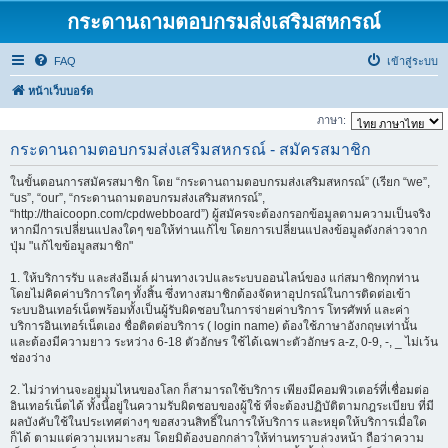
กระดานถามตอบกรมส่งเสริมสหกรณ์
FAQ
เข้าสู่ระบบ
หน้าเว็บบอร์ด
ภาษา:
กระดานถามตอบกรมส่งเสริมสหกรณ์ - สมัครสมาชิก
ในขั้นตอนการสมัครสมาชิก โดย “กระดานถามตอบกรมส่งเสริมสหกรณ์” (เรียก “we”,
“us”, “our”, “กระดานถามตอบกรมส่งเสริมสหกรณ์”,
“http://thaicoopn.com/cpdwebboard”) ผู้สมัครจะต้องกรอกข้อมูลตามความเป็นจริง
หากมีการเปลี่ยนแปลงใดๆ ขอให้ท่านแก้ไข โดยการเปลี่ยนแปลงข้อมูลดังกล่าวจาก
ปุ่ม "แก้ไขข้อมูลสมาชิก"
1. ให้บริการรับ และส่งอีเมล์ ผ่านทางเวปและระบบออนไลน์ของ แก่สมาชิกทุกท่าน
โดยไม่คิดค่าบริการใดๆ ทั้งสิ้น ซึ่งทางสมาชิกต้องจัดหาอุปกรณ์ในการติดต่อเข้า
ระบบอินเทอร์เน็ตพร้อมทั้งเป็นผู้รับผิดชอบในการจ่ายค่าบริการ โทรศัพท์ และค่า
บริการอินเทอร์เน็ตเอง ชื่อติดต่อบริการ ( login name) ต้องใช้ภาษาอังกฤษเท่านั้น
และต้องมีความยาว ระหว่าง 6-18 ตัวอักษร ใช้ได้เฉพาะตัวอักษร a-z, 0-9, -, _ ไม่เว้น
ช่องว่าง
2. ไม่ว่าท่านจะอยู่มุมไหนของโลก ก็สามารถใช้บริการ เพียงมีคอมพิวเตอร์ที่เชื่อมต่อ
อินเทอร์เน็ตได้ ทั้งนี้อยู่ในความรับผิดชอบของผู้ใช้ ที่จะต้องปฏิบัติตามกฎระเบียบ ที่มี
ผลบังคับใช้ในประเทศต่างๆ ขอสงวนสิทธิ์ในการให้บริการ และหยุดให้บริการเมื่อใด
ก็ได้ ตามแต่ความเหมาะสม โดยมิต้องบอกกล่าวให้ท่านทราบล่วงหน้า ถือว่าความ