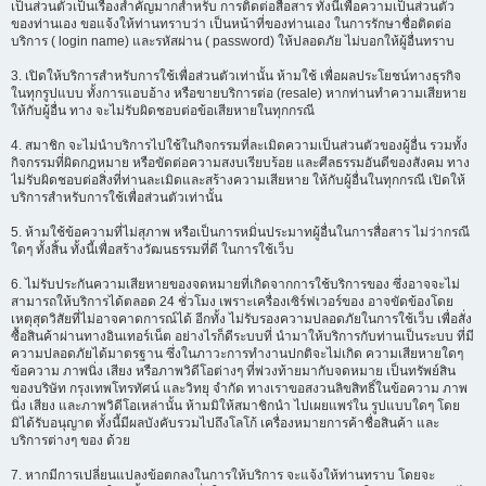
เป็นส่วนตัวเป็นเรื่องสำคัญมากสำหรับ การติดต่อสื่อสาร ทั้งนี้เพื่อความเป็นส่วนตัว
ของท่านเอง ขอแจ้งให้ท่านทราบว่า เป็นหน้าที่ของท่านเอง ในการรักษาชื่อติดต่อ
บริการ ( login name) และรหัสผ่าน ( password) ให้ปลอดภัย ไม่บอกให้ผู้อื่นทราบ
3. เปิดให้บริการสำหรับการใช้เพื่อส่วนตัวเท่านั้น ห้ามใช้ เพื่อผลประโยชน์ทางธุรกิจ
ในทุกรูปแบบ ทั้งการแอบอ้าง หรือขายบริการต่อ (resale) หากท่านทำความเสียหาย
ให้กับผู้อื่น ทาง จะไม่รับผิดชอบต่อข้อเสียหายในทุกกรณี
4. สมาชิก จะไม่นำบริการไปใช้ในกิจกรรมที่ละเมิดความเป็นส่วนตัวของผู้อื่น รวมทั้ง
กิจกรรมที่ผิดกฎหมาย หรือขัดต่อความสงบเรียบร้อย และศีลธรรมอันดีของสังคม ทาง
ไม่รับผิดชอบต่อสิ่งที่ท่านละเมิดและสร้างความเสียหาย ให้กับผู้อื่นในทุกกรณี เปิดให้
บริการสำหรับการใช้เพื่อส่วนตัวเท่านั้น
5. ห้ามใช้ข้อความที่ไม่สุภาพ หรือเป็นการหมิ่นประมาทผู้อื่นในการสื่อสาร ไม่ว่ากรณี
ใดๆ ทั้งสิ้น ทั้งนี้เพื่อสร้างวัฒนธรรมที่ดี ในการใช้เว็บ
6. ไม่รับประกันความเสียหายของจดหมายที่เกิดจากการใช้บริการของ ซึ่งอาจจะไม่
สามารถให้บริการได้ตลอด 24 ชั่วโมง เพราะเครื่องเซิร์ฟเวอร์ของ อาจขัดข้องโดย
เหตุสุดวิสัยที่ไม่อาจคาดการณ์ได้ อีกทั้ง ไม่รับรองความปลอดภัยในการใช้เว็บ เพื่อสั่ง
ซื้อสินค้าผ่านทางอินเทอร์เน็ต อย่างไรก็ดีระบบที่ นำมาให้บริการกับท่านเป็นระบบ ที่มี
ความปลอดภัยได้มาตรฐาน ซึ่งในภาวะการทำงานปกติจะไม่เกิด ความเสียหายใดๆ
ข้อความ ภาพนิ่ง เสียง หรือภาพวิดีโอต่างๆ ที่พ่วงท้ายมากับจดหมาย เป็นทรัพย์สิน
ของบริษัท กรุงเทพโทรทัศน์ และวิทยุ จำกัด ทางเราขอสงวนลิขสิทธิ์ในข้อความ ภาพ
นิ่ง เสียง และภาพวิดีโอเหล่านั้น ห้ามมิให้สมาชิกนำ ไปเผยแพร่ใน รูปแบบใดๆ โดย
มิได้รับอนุญาต ทั้งนี้มีผลบังคับรวมไปถึงโลโก้ เครื่องหมายการค้าชื่อสินค้า และ
บริการต่างๆ ของ ด้วย
7. หากมีการเปลี่ยนแปลงข้อตกลงในการให้บริการ จะแจ้งให้ท่านทราบ โดยจะ