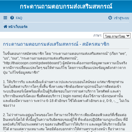
กระดานถามตอบกรมส่งเสริมสหกรณ์
FAQ
เข้าสู่ระบบ
หน้าเว็บบอร์ด
ภาษา:
กระดานถามตอบกรมส่งเสริมสหกรณ์ - สมัครสมาชิก
ในขั้นตอนการสมัครสมาชิก โดย “กระดานถามตอบกรมส่งเสริมสหกรณ์” (เรียก “we”,
“us”, “our”, “กระดานถามตอบกรมส่งเสริมสหกรณ์”,
“http://thaicoopn.com/cpdwebboard”) ผู้สมัครจะต้องกรอกข้อมูลตามความเป็นจริง
หากมีการเปลี่ยนแปลงใดๆ ขอให้ท่านแก้ไข โดยการเปลี่ยนแปลงข้อมูลดังกล่าวจาก
ปุ่ม "แก้ไขข้อมูลสมาชิก"
1. ให้บริการรับ และส่งอีเมล์ ผ่านทางเวปและระบบออนไลน์ของ แก่สมาชิกทุกท่าน
โดยไม่คิดค่าบริการใดๆ ทั้งสิ้น ซึ่งทางสมาชิกต้องจัดหาอุปกรณ์ในการติดต่อเข้า
ระบบอินเทอร์เน็ตพร้อมทั้งเป็นผู้รับผิดชอบในการจ่ายค่าบริการ โทรศัพท์ และค่า
บริการอินเทอร์เน็ตเอง ชื่อติดต่อบริการ ( login name) ต้องใช้ภาษาอังกฤษเท่านั้น
และต้องมีความยาว ระหว่าง 6-18 ตัวอักษร ใช้ได้เฉพาะตัวอักษร a-z, 0-9, -, _ ไม่เว้น
ช่องว่าง
2. ไม่ว่าท่านจะอยู่มุมไหนของโลก ก็สามารถใช้บริการ เพียงมีคอมพิวเตอร์ที่เชื่อมต่อ
อินเทอร์เน็ตได้ ทั้งนี้อยู่ในความรับผิดชอบของผู้ใช้ ที่จะต้องปฏิบัติตามกฎระเบียบ ที่มี
ผลบังคับใช้ในประเทศต่างๆ ขอสงวนสิทธิ์ในการให้บริการ และหยุดให้บริการเมื่อใด
ก็ได้ ตามแต่ความเหมาะสม โดยมิต้องบอกกล่าวให้ท่านทราบล่วงหน้า ถือว่าความ