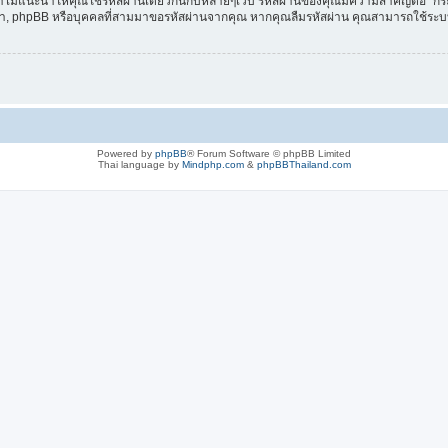
เราไม่แนะนำให้คุณใช้รหัสผ่านเดียวกันกับหลายๆเวบ รหัสผ่านของคุณมีความสำคัญต่อ “กร
ของเรา, phpBB หรือบุคคลที่สามมาขอรหัสผ่านจากคุณ หากคุณลืมรหัสผ่าน คุณสามารถใช้ระบบ “
Powered by
phpBB
® Forum Software © phpBB Limited
Thai language by
Mindphp.com
&
phpBBThailand.com