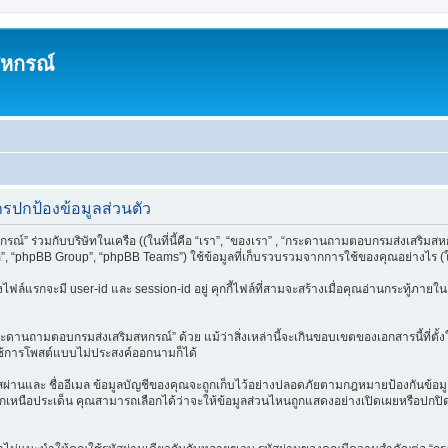
สหกรณ์
ปกป้องข้อมูลส่วนตัว
” ร่วมกับบริษัทในเครือ ((ในที่นี้คือ “เรา”, “ของเรา” , “กระดานถามตอบกรมส่งเสริมสหก
 “phpBB Group”, “phpBB Teams”) ใช้ข้อมูลที่เก็บรวบรวมจากการใช้ของคุณอย่างไร (ในที
สองไฟล์แรกจะมี user-id และ session-id อยู่ คุกกี้ไฟล์ที่สามจะสร้างเมื่อคุณอ่านกระทู้ภาย
ะดานถามตอบกรมส่งเสริมสหกรณ์” ด้วย แม้ว่าสิ่งเหล่านี้จะเกินขอบเขตของเอกสารนี้ที่ตั้
ช้การโพสต์แบบไม่ประสงค์ออกนามก็ได้
้ รหัสผ่านและ ชื่ออีเมล ข้อมูลบัญชีของคุณจะถูกเก็บไว้อย่างปลอดภัยตามกฎหมายป้องกันข
อกเหนือประเด็น คุณสามารถเลือกได้ว่าจะให้ข้อมูลส่วนไหนถูกแสดงอย่างเปิดเผยหรือปกปิด น