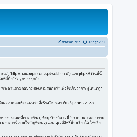
สมัครสมาชิก
เข้าสู่ระบบ
รณ์”, “http://thaicoopn.com/cpdwebboard”) และ phpBB (ในที่นี้
่นี้คือ “ข้อมูลของคุณ”)
ใน “กระดานถามตอบกรมส่งเสริมสหกรณ์” เพื่อใช้เก็บว่ากระทู้ไหนที่ถูก
งใจครอบคลุมเพียงแค่หน้าที่สร้างโดยซอฟท์แวร์ phpBB 2. เรา
้อมูลของประเทศที่เราอาศัยอยู่ ข้อมูลใดๆก็ตามที่ “กระดานถามตอบกรม
อกจากนี้ ภายในบัญชีของคุณเอง คุณมีสิทธิ์ที่จะเลือกให้ ใช้หรือ